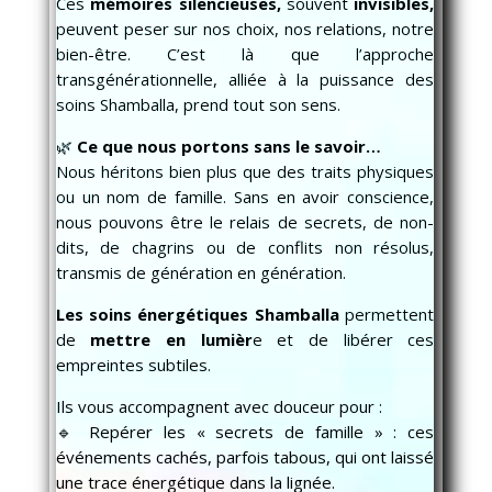
Ces
mémoires silencieuses,
souvent
invisibles,
peuvent peser sur nos choix, nos relations, notre
bien-être. C’est là que l’approche
transgénérationnelle, alliée à la puissance des
soins Shamballa, prend tout son sens.
🌿
Ce que nous portons sans le savoir…
Nous héritons bien plus que des traits physiques
ou un nom de famille. Sans en avoir conscience,
nous pouvons être le relais de secrets, de non-
dits, de chagrins ou de conflits non résolus,
transmis de génération en génération.
Les soins énergétiques Shamballa
permettent
de
mettre en lumièr
e et de libérer ces
empreintes subtiles.
Ils vous accompagnent avec douceur pour :
🔹 Repérer les « secrets de famille » : ces
événements cachés, parfois tabous, qui ont laissé
une trace énergétique dans la lignée.