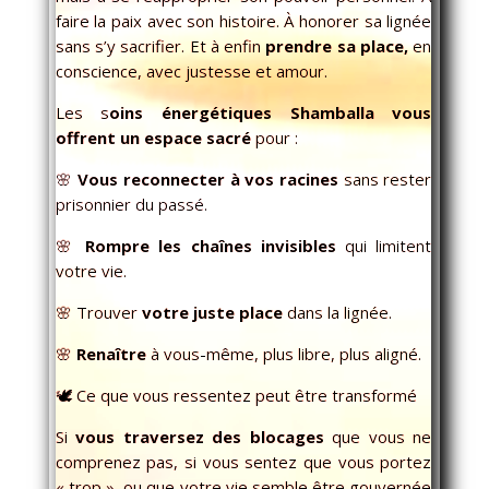
faire la paix avec son histoire. À honorer sa lignée
sans s’y sacrifier. Et à enfin
prendre sa place,
en
conscience, avec justesse et amour.
Les s
oins énergétiques Shamballa vous
offrent un espace sacré
pour :
🌸
Vous reconnecter à vos racines
sans rester
prisonnier du passé.
🌸
Rompre les chaînes invisibles
qui limitent
votre vie.
🌸 Trouver
votre juste place
dans la lignée.
🌸
Renaître
à vous-même, plus libre, plus aligné.
🕊 Ce que vous ressentez peut être transformé
Si
vous traversez des blocages
que vous ne
comprenez pas, si vous sentez que vous portez
« trop », ou que votre vie semble être gouvernée